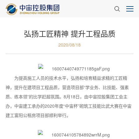
弘扬工匠精神 提升工程品质
2020/08/18
为提高施工人员的技术水平，弘扬和培育精益求精的工匠精
神，提升在建项目工程品质，营造项目部“学业务、比技能、强素
质、练本领”的比学赶超氛围。8月18日，由中宙控股集团工会主
办，中宙建工承办的2020年度“中宙杯”砌筑工技能比武大赛在中宙
建工富阳公租房项目部顺利举行。