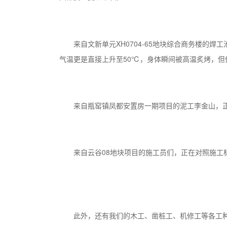
来自文新单元XH0704-65地块综合商务楼
气温更是直接上升至50℃，身体瞬间被高温炙烤，但
来自瓶窑镇凤都安置房一期项目的泥工李金山，
来自云谷08地块项目的施工员们，正在对照施工
此外，还有我们的木工、凿桩工、机修工等各工