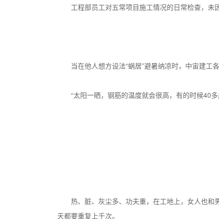
工程部员工对五常项目施工情况的日常检查，未
当在他人想方设法“蜗居”避暑纳凉时，中宙建工
“太阳一晒，钢筋的温度就会很高，有的时候40
热、脏、灰尘多、功夫重，在工地上，女人也和
天都要重复上千次。