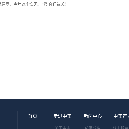
篇章。今年这个夏天，“暑”你们最美！
首页
走进中宙
新闻中心
中宙产
关于中宙
新闻公告
城市服务