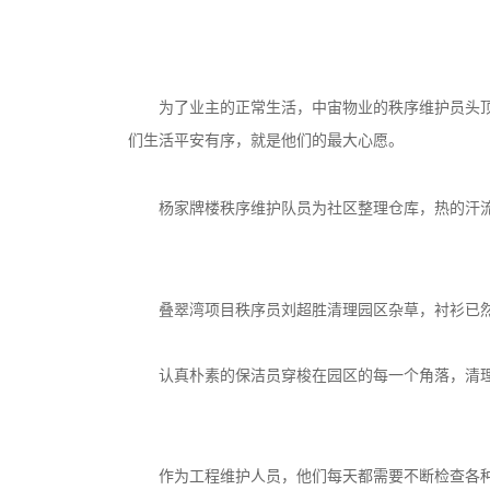
为了业主的正常生活，中宙物业的秩序维护员头
们生活平安有序，就是他们的最大心愿。
杨家牌楼秩序维护队员为社区整理仓库，热的汗
叠翠湾项目秩序员刘超胜清理园区杂草，衬衫已
认真朴素的保洁员穿梭在园区的每一个角落，清
作为工程维护人员，他们每天都需要不断检查各