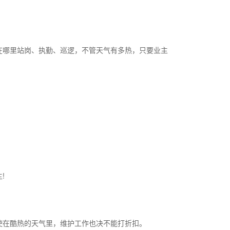
在哪里站岗、执勤、巡逻，不管天气有多热，只要业主
!
使在酷热的天气里，维护工作也决不能打折扣。