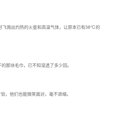
不时飞溅出灼热的火星和高温气体，让原本已有38℃的
下的那块毛巾，已不知湿透了多少回。
”验，他们也能微笑面对，毫不退缩。