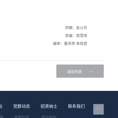
供稿：各公司
责编：周雪琦
编审：董伟琴 朱晓君
返回列表
业
党群动态
招贤纳士
联系我们
商
党建引领
职业规划