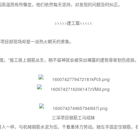
因高温而有所懈怠，他们依然每天坚持，对发现的问题及时纠正。
>>>>>建工篇<<<<<
各项目部现场却是一派热火朝天的景象。
多度。”施工层上钢筋丛生，稍不留神就会被突出裸露的建筑骨架划伤皮肤
三深项目钢筋工马绍妹
男人一样，与机械钢筋水泥为伍，干着重体力劳动。她左手固定住钢筋，