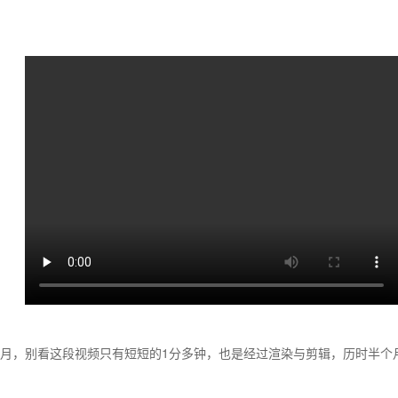
半月，别看这段视频只有短短的1分多钟，也是经过渲染与剪辑，历时半个