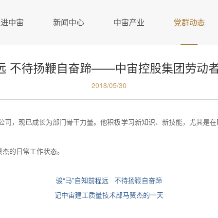
走进中宙
新闻中心
中宙产业
党群动态
程远 不待扬鞭自奋蹄——中宙控股集团劳动
2018/05/30
入公司，现已成长为部门骨干力量。他积极学习新知识、新技能，尤其是在
赟杰的日常工作状态。
骏“马”自知前程远 不待扬鞭自奋蹄
记中宙建工质量技术部马赟杰的一天