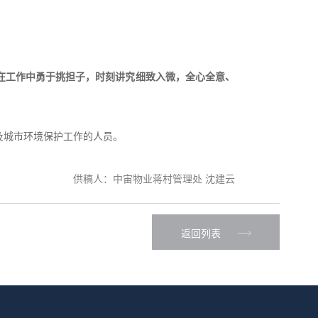
在工作中勇于挑担子，时刻讲究细致入微，全心全意、
及城市环境保护工作的人员。
供稿人：中宙物业蒋村管理处 沈建云
返回列表