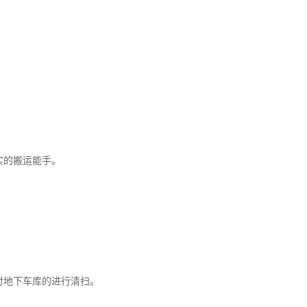
实的搬运能手。
对地下车库的进行清扫。