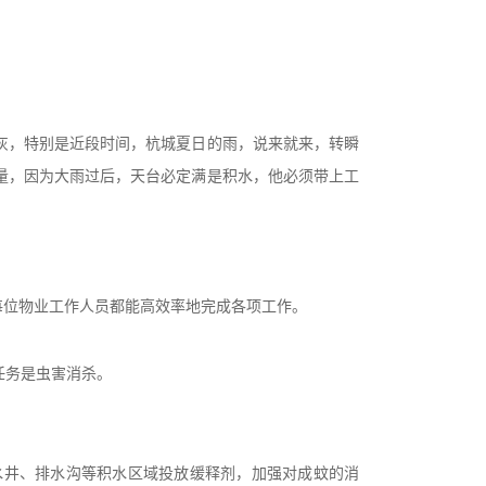
灰，特别是近段时间，杭城夏日的雨，说来就来，转瞬
量，因为大雨过后，天台必定满是积水，他必须带上工
每位物业工作人员都能高效率地完成各项工作。
任务是虫害消杀。
水井、排水沟等积水区域投放缓释剂，加强对成蚊的消