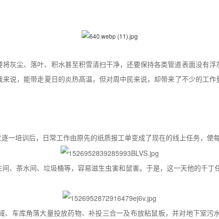
要将灰尘、落叶、积水甚至积雪清扫干净，还要保持各类管道表面没有浮
我来说，能带走夏日的炎热高温，但对周中民来说，却带来了不少的工作
经过逐一培训后，日常工作由原先的纸质报工单变成了现在的线上任务，使
生间、茶水间、垃圾桶等，容易滋生虫害和鼠害。于是，这一天他的千丁
域、车库角落大量投放药物、补投三合一及布放粘鼠板，并对地下室污