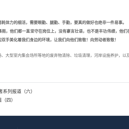
消耗体力的细活，需要眼勤、腿勤、手勤，要真的做好也绝非一件易事。
暴雨，他们都一直坚守在岗位上，没有豪言壮语，也不是丰功伟绩，他们
的双手美化着我们身边的环境，让我们向他们致敬！向劳动者致敬！
场、大型室内集会场所等地的废弃物清除、垃圾清理，河岸设施养护，以
者系列报道（六）
道（四）