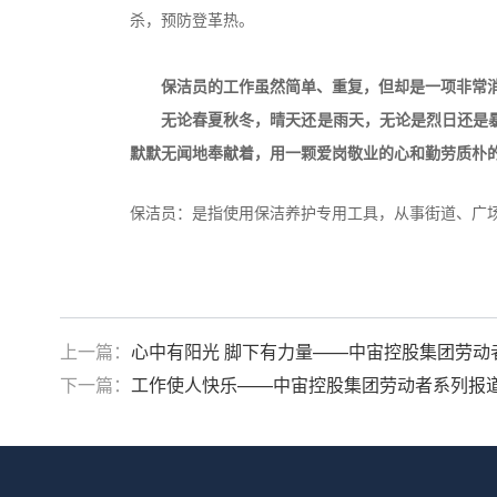
杀，预防登革热。
保洁员的工作虽然简单、重复，但却是一项非常
无论春夏秋冬，晴天还是雨天，无论是烈日还是
默默无闻地奉献着，用一颗爱岗敬业的心和勤劳质朴
保洁员：是指使用保洁养护专用工具，从事街道、广
上一篇：
心中有阳光 脚下有力量——中宙控股集团劳动
下一篇：
工作使人快乐——中宙控股集团劳动者系列报