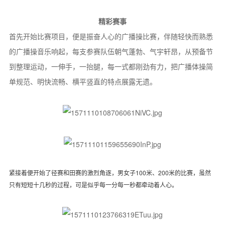
精彩赛事
首先开始比赛项目，便是振奋人心的广播操比赛，伴随轻快而熟悉
的广播操音乐响起，每支参赛队伍朝气蓬勃、气宇轩昂，从预备节
到整理运动，一伸手，一抬腿，每一式都刚劲有力，把广播体操简
单规范、明快流畅、横平竖直的特点展露无遗。
紧接着便开始了径赛和田赛的激烈角逐，男女子100米、200米的比赛，虽然
只有短短十几秒的过程，可是似乎每一分每一秒都牵动着人心。