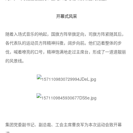
开幕式风采
随着入场式音乐的响起，国旗方阵举旗定向，司旗方阵紧随其后，
各代表队的运动员方阵精神抖擞，阔步向前。他们迈着整体的步
伐，喊着嘹亮的口号，精神饱满地走过主席台，形成了一道道靓丽
的风景线。
集团党委副书记、副总裁、工会主席曹良军为本次运动会致开幕