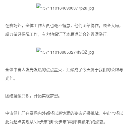
在赛场外，全体工作人员也毫不懈怠，他们团结协作，顾全大局，
竭力做好保障工作，有力地保证了本届运动会的圆满举行。
全体中宙人发光发热的点点星火，汇聚成了今天属于我们的荣耀与
光芒。
团结凝聚共识，开拓实现梦想。
中宙健儿们在赛场内外都将以最饱满的姿态迎接挑战，中宙也将以
此为起点实现从“小步走”到“快步走”再到“奔跑吧”的蜕变。