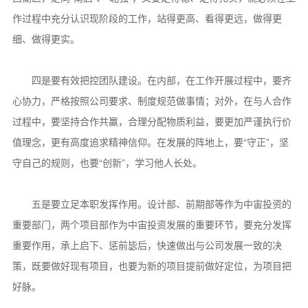
作过程中充分认识现阶段的工作，站得更高、看得更远，做得更
细、做得更实。
四是要有效把控团队建设。在内部，在工作开展过程中，要齐
心协力，严格按照公司要求、制度规范做事情；对外，在与人合作
过程中，要坚持合作共赢，合理分配物质利益，要更加严谨执行价
值理念，更有高度追求精神信仰。在发展的阵地上，要“守正”，坚
守自己的规则，也要“创新”，学习他人长处。
五是要立足本职发挥作用。设计部、前期部等作为中宙投资的
重要部门，两个项目部作为中宙投资发展的重要环节，要充分发挥
重要作用，承上启下、惩前毖后，快速做出与公司发展一致的决
策，既要做好现有项目，也要为新的项目提前做好定位，为项目把
好脉。