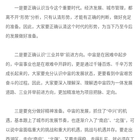
一是要正确认识当今这个重要时代。经济发展、城市管理，都
离不开“形势”分析，只有认清形势，才能有正确的判断，做好充足
的准备。因此，大家要正确认清这个时代的形势，为当下乃至今后
的发展做好准备。
二是要正确认识“三业并举”前进方向。中宙是在困难中起步
的，中宙事业也是在艰难中开辟的，更是通过千锤百炼、千辛万苦
成长起来的，大家要充分认识中宙的发展状态，更要看到中宙艰苦
奋斗的过程。因此，大家要深入理解深、理解透中宙四为一体发展
道路、三业并举前进方向，更加精准地为项目把脉、定向。
三是要充分做好精神准备。中宙的发展，抓住了“中兴”的机
遇，基本跟上了城市的发展节奏，也逐渐介入了“南启”、“北强”，可
以说中宙面临重大的挑战和重大的机遇，挑战与机遇并存。要走出
西湖区，走向“南启”、“北强”，又要走得稳、走得扎实，就必须在工