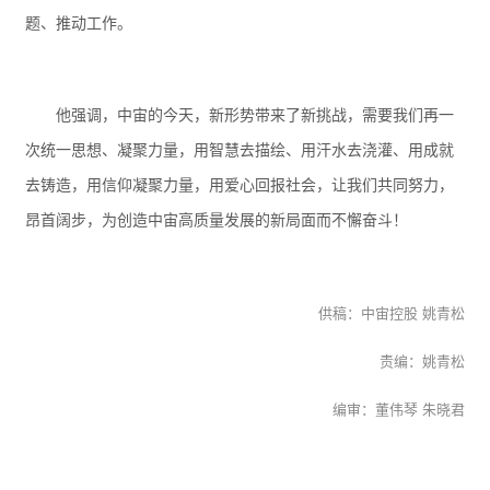
题、推动工作。
他强调，中宙的今天，新形势带来了新挑战，需要我们再一
次统一思想、凝聚力量，用智慧去描绘、用汗水去浇灌、用成就
去铸造，用信仰凝聚力量，用爱心回报社会，让我们共同努力，
昂首阔步，为创造中宙高质量发展的新局面而不懈奋斗！
供稿：中宙控股
姚青松
责编：姚青松
编审：董伟琴
朱晓君