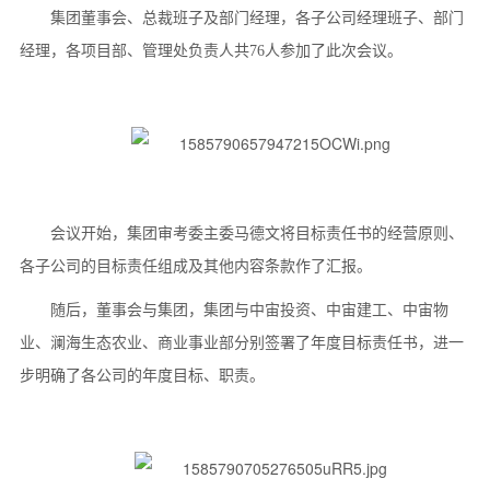
集团董事会、总裁班子及部门经理，各子公司经理班子、部门
经理，各项目部、管理处负责人共76人参加了此次会议。
会议开始，集团审考委主委马德文将目标责任书的经营原则、
各子公司的目标责任组成及其他内容条款作了汇报。
随后，董事会与集团，集团与中宙投资、中宙建工、中宙物
业、澜海生态农业、商业事业部分别签署了年度目标责任书，进一
步明确了各公司的年度目标、职责。