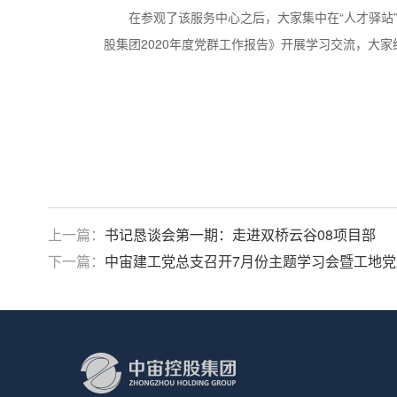
在参观了该服务中心之后，大家集中在“人才驿站
股集团2020年度党群工作报告》开展学习交流，大
上一篇：
书记恳谈会第一期：走进双桥云谷08项目部
下一篇：
中宙建工党总支召开7月份主题学习会暨工地