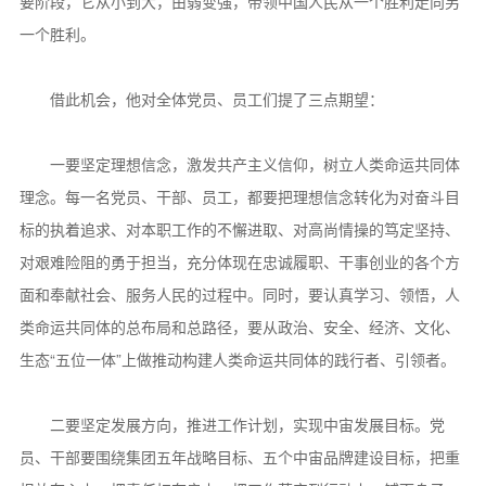
要阶段，它从小到大，由弱变强，带领中国人民从一个胜利走向另
一个胜利。
借此机会，他对全体党员、员工们提了三点期望：
一要坚定理想信念，激发共产主义信仰，树立人类命运共同体
理念。每一名党员、干部、员工，都要把理想信念转化为对奋斗目
标的执着追求、对本职工作的不懈进取、对高尚情操的笃定坚持、
对艰难险阻的勇于担当，充分体现在忠诚履职、干事创业的各个方
面和奉献社会、服务人民的过程中。同时，要认真学习、领悟，人
类命运共同体的总布局和总路径，要从政治、安全、经济、文化、
生态“五位一体”上做推动构建人类命运共同体的践行者、引领者。
二要坚定发展方向，推进工作计划，实现中宙发展目标。党
员、干部要围绕集团五年战略目标、五个中宙品牌建设目标，把重