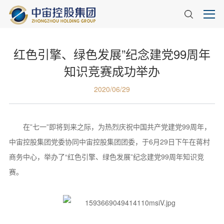
红色引擎、绿色发展”纪念建党99周年
知识竞赛成功举办
2020/06/29
在”七一”即将到来之际，为热烈庆祝中国共产党建党99周年，
中宙控股集团党委协同中宙控股集团团委，于6月29日下午在蒋村
商务中心，举办了“红色引擎、绿色发展”纪念建党99周年知识竞
赛。