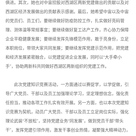
俱进。其次，她也对中宙控股对西湖区两新党建做出的贡献以及对
西湖区经济发展做出的贡献表示感谢。最后，她希望中宙以及中宙
的党员们、员工们，要继续做好防疫防控工作，扎实做好亮码管
理、测体温等常规事宜；要继续做好复工达产工作，齐心协力保障
企业平稳健康发展；要继续发挥先锋模范作用，敢于亮身份，立足
本职岗位，带领大家共同发展；要继续发挥党建示范作用，把党建
和经济发展紧密融合，以党建促进企业发展，同时以“大手牵小
手”，协助两新科共同做好西湖区两新组织的党建工作。
此次党建知识竞赛活动，一方面通过以赛促学，以学促做，引
导广大党员、干部以及员工加强理论学习，坚定理想信念，强化责
任担当，推动各项工作扎实有效开展。另一方面，也以本次党建知
识竞赛为契机，动员广大党员、干部以及员工立足岗位实际，强化
理论武装“不放松”，坚持党建业务“同发展”，做到党员干部“带头
干”，发挥党建引领作用，激发干事创业热情，凝聚强大精神动力，