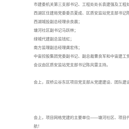
市建委机关第三支部书记、工程处处长袁建强及工程
西湖区住建局党委委员夏成、区质安监站党支部书记陈
西湖城投副总经理余良晨；
塘河社区副书记马跃林；
绿城代建副总监钱虹；
南方监理副总经理龚宏伟；
中宙控股集团党委副书记、副总裁曹良军和中宙建工
会议由区质安监站党支部书记陈风雷主持。
会上，双桥云谷东区项目党支部从党建建设、团队建
会上，项目网格党建的主要单位——塘河社区、项目
航！