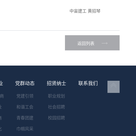
中宙建工 黄招琴
返回列表
业
党群动态
招贤纳士
联系我们
商
党建引领
职业规划
业
和谐工会
社会招聘
商
青春团建
校园招聘
化
巾帼风采