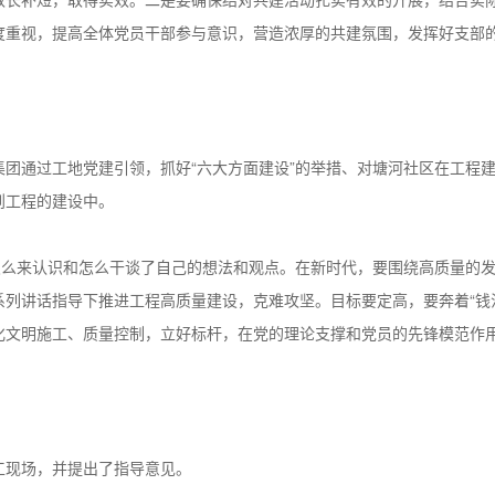
度重视，提高全体党员干部参与意识，营造浓厚的共建氛围，发挥好支部
团通过工地党建引领，抓好“六大方面建设”的举措、对塘河社区在工程
到工程的建设中。
怎么来认识和怎么干谈了自己的想法和观点。在新时代，要围绕高质量的
列讲话指导下推进工程高质量建设，克难攻坚。目标要定高，要奔着“钱
化文明施工、质量控制，立好标杆，在党的理论支撑和党员的先锋模范作
工现场，并提出了指导意见。