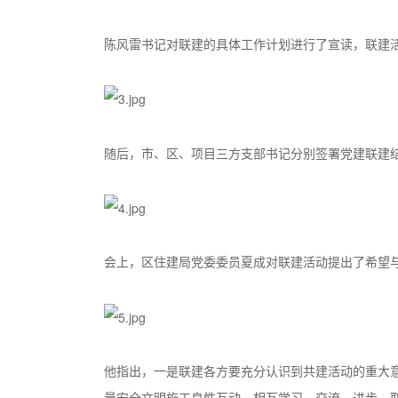
陈风雷书记对联建的具体工作计划进行了宣读，联建
随后，市、区、项目三方支部书记分别签署党建联建
会上，区住建局党委委员夏成对联建活动提出了希望
他指出，一是联建各方要充分认识到共建活动的重大
量安全文明施工良性互动，相互学习、交流、进步，