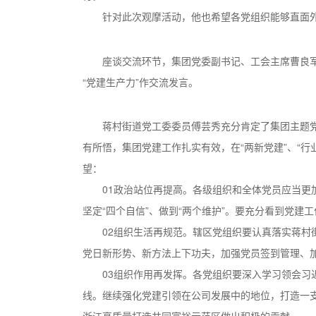
针对此次观摩活动，他也希望各党组织能够直面
座谈交流环节，集团党委副书记、工会主席曹良
“党建生产力”作交流发言。
蒋村街道党工委委员傅芸秀充分肯定了集团主题
有所悟，集团党建工作扎实有效，在“两新党建”、“
望：
01
政治站位再提高。
各级组织和全体党员应当更
坚定“四个自信”、做到“两个维护”。要充分看到党
02
组织生活再规范。
辖区党组织要认真落实蒋村
党日新形势、新方法上下功夫，加强党员签到管理、
03
组织作用再发挥。
各党组织要深入学习领会习
线。继续强化党建引领在公司发展中的地位，打造一
浙江高质量打造共同富裕示范区做出积极的贡献。