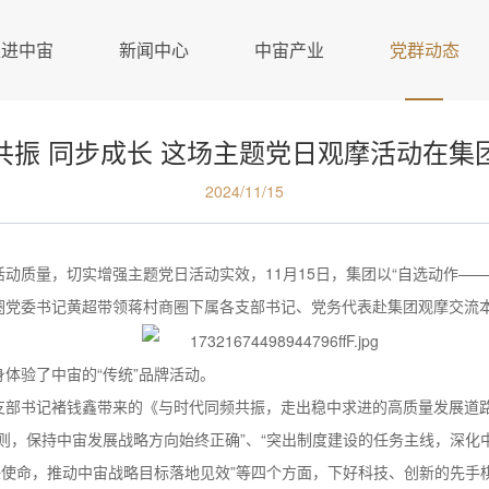
走进中宙
新闻中心
中宙产业
党群动态
共振 同步成长 这场主题党日观摩活动在集
2024/11/15
质量，切实增强主题党日活动实效，11月15日，集团以“自选动作——升
圈党委书记黄超带领蒋村商圈下属各支部书记、党务代表赴集团观摩交流
体验了中宙的“传统”品牌活动。
支部书记褚钱鑫带来的《与时代同频共振，走出稳中求进的高质量发展道
则，保持中宙发展战略方向始终正确”、“突出制度建设的任务主线，深化
任使命，推动中宙战略目标落地见效”等四个方面，下好科技、创新的先手