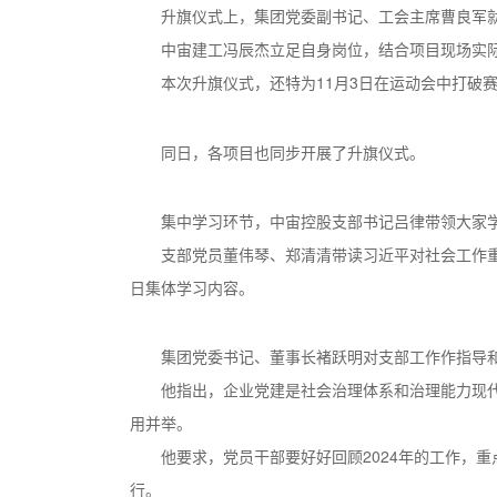
升旗仪式上，集团党委副书记、工会主席曹良军
中宙建工冯辰杰立足自身岗位，结合项目现场实
本次升旗仪式，还特为11月3日在运动会中打破
同日，各项目也同步开展了升旗仪式。
集中学习环节，中宙控股支部书记吕律带领大家
支部党员董伟琴、郑清清带读习近平对社会工作
日集体学习内容。
集团党委书记、董事长褚跃明对支部工作作指导
他指出，企业党建是社会治理体系和治理能力现
用并举。
他要求，党员干部要好好回顾2024年的工作，
行。