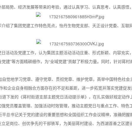
外部局势、经济发展等带来的考验，通过认真学习、认真思考、认真感悟
军介绍了集团党建工作特色亮点，怡丹生物党支部、天正设计党委、互联
党日活动及党建工作，认为集团主题活动活动庄重、形式新颖、内容充实
行业党建”等方面精耕细作，为“全域党建”贡献了积极力量。同时，针对蒋
加自觉地学习党章、遵守党章、贯彻党章、维护党章，高举中国特色社会主
建工作和企业自身相融合方面存在的不足和差距，进一步拓宽并落实党建促发
街道下发的《蒋村街道支部主题党日活动提示单》，在扎实做好规定动作
加强党员覆盖管理、加强活动时效管理，推动主题党日与重点工作、特色
近平总书记关于党的建设的重要思想和全国组织工作会议精神，准确把握
支立足岗位、创优争先的干部铁军，为美丽蒋村建设、为西湖首善之区建