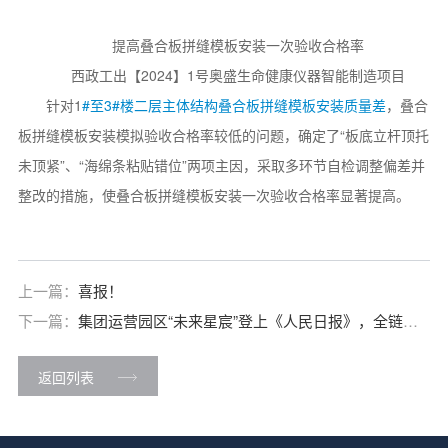
提高叠合板拼缝模板安装一次验收合格率
西政工出【2024】1号奥盛生命健康仪器智能制造项目
针对1
#至3
#楼二层主体结构叠合板拼缝模板安装质量差
，叠合
板拼缝模板安装模拟验收合格率较低的问题，确定了“板底立杆顶托
未顶紧”、“海绵条粘贴错位”两项主因，采取多环节自检调整偏差并
整改的措施，使叠合板拼缝模板安装一次验收合格率显著提高。
上一篇：
喜报！
下一篇：
集团运营园区“未来星宸”登上《人民日报》，全链条
服务模式获点赞
返回列表