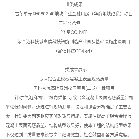
Ⅲ类成果
古荡单元XH0802-40地块商业金融用房（华商地块改造）项目
工程总承包
（传承QC小组）
紫金港科技城富信科技智能制造产业园及基础设施建设项目
（富信科技QC小组）
Ⅰ类成果展示
提高铝合金模板混凝土表面观感质量
国科大杭高院双浦校区项目(二期)一标项目
针对“气泡麻面”、“墙角烂根”导致合金混凝土表面观感质量合格
率较低的问题，通过进行现场测量、试验和调查分析确定了主要因
素，针对要因制定相应实施对策与措施，实施后提高了铝合金模板
混凝土表面观感质量、结构成型效果好，使本工程的结构成型效果
不仅达到了质量要求还提高了经济效益、社会效益和各方满意度。