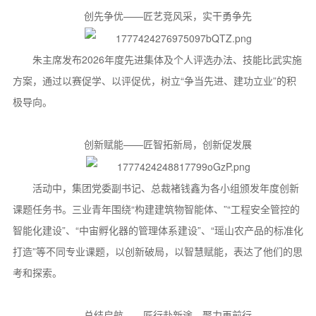
创先争优——匠艺竞风采，实干勇争先
朱主席发布2026年度先进集体及个人评选办法、技能比武实施
方案，通过以赛促学、以评促优，树立“争当先进、建功立业”的积
极导向。
创新赋能——匠智拓新局，创新促发展
活动中，集团党委副书记、总裁褚钱鑫为各小组颁发年度创新
课题任务书。三业青年围绕“构建建筑物智能体、”“工程安全管控的
智能化建设”、“中宙孵化器的管理体系建设”、“瑶山农产品的标准化
打造”等不同专业课题，以创新破局，以智慧赋能，表达了他们的思
考和探索。
总结启航——匠行赴新途，聚力再前行